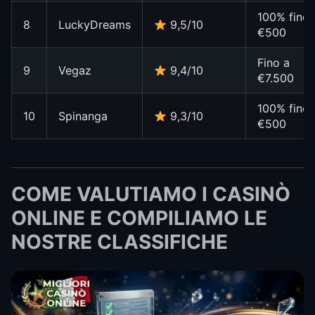
100% fino 
8
LuckyDreams
9,5/10
€500
Fino a
9
Vegaz
9,4/10
€7.500
100% fino 
10
Spinanga
9,3/10
€500
COME VALUTIAMO I CASINÒ
ONLINE E COMPILIAMO LE
NOSTRE CLASSIFICHE