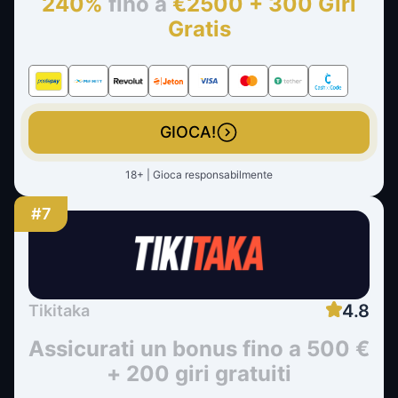
240%
fino a
€2500 + 300 Giri
Gratis
GIOCA!
18+ | Gioca responsabilmente
#7
4.8
Tikitaka
Assicurati un bonus fino a 500 €
+ 200 giri gratuiti