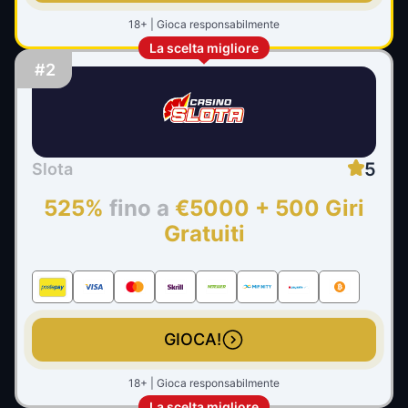
18+ | Gioca responsabilmente
La scelta migliore
#2
5
Slota
525%
fino a
€5000 + 500 Giri
Gratuiti
GIOCA!
18+ | Gioca responsabilmente
La scelta migliore