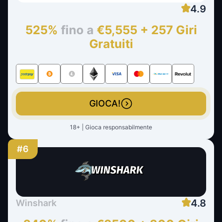
4.9
525%
fino a
€5,555 + 257 Giri
Gratuiti
GIOCA!
18+ | Gioca responsabilmente
#6
4.8
Winshark