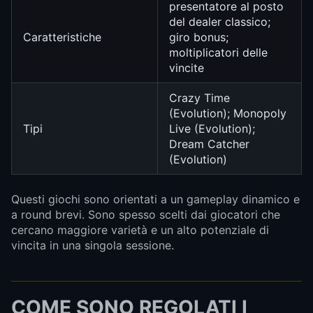
presentatore al posto
del dealer classico;
Caratteristiche
giro bonus;
moltiplicatori delle
vincite
Crazy Time
(Evolution); Monopoly
Tipi
Live (Evolution);
Dream Catcher
(Evolution)
Questi giochi sono orientati a un gameplay dinamico e
a round brevi. Sono spesso scelti dai giocatori che
cercano maggiore varietà e un alto potenziale di
vincita in una singola sessione.
COME SONO REGOLATI I