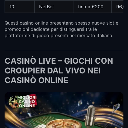
10
NetBet
fino a €200
96,0
Questi casinò online presentano spesso nuove slot e
promozioni dedicate per distinguersi tra le
piattaforme di gioco presenti nel mercato italiano.
CASINÒ LIVE – GIOCHI CON
CROUPIER DAL VIVO NEI
CASINÒ ONLINE