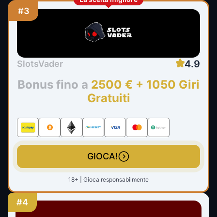
#3
4.9
SlotsVader
Bonus fino a
2500 € + 1050 Giri
Gratuiti
GIOCA!
18+ | Gioca responsabilmente
#4