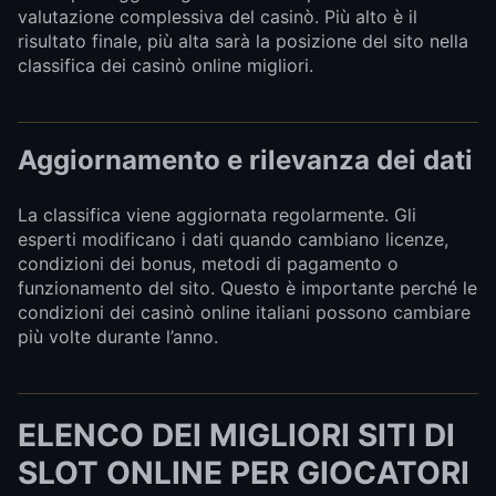
valutazione complessiva del casinò. Più alto è il
risultato finale, più alta sarà la posizione del sito nella
classifica dei casinò online migliori.
Aggiornamento e rilevanza dei dati
La classifica viene aggiornata regolarmente. Gli
esperti modificano i dati quando cambiano licenze,
condizioni dei bonus, metodi di pagamento o
funzionamento del sito. Questo è importante perché le
condizioni dei casinò online italiani possono cambiare
più volte durante l’anno.
ELENCO DEI MIGLIORI SITI DI
SLOT ONLINE PER GIOCATORI