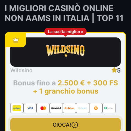
I MIGLIORI CASINÒ ONLINE
NON AAMS IN ITALIA
| TOP 11
La scelta migliore
5
Wildsino
Bonus fino a
2.500 € + 300 FS
+ 1 granchio bonus
GIOCA!